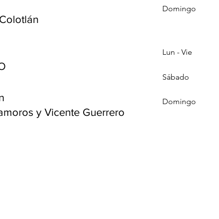
Domingo
Colotlán
Lun - Vie
O
Sábado
n
Domingo
amoros y Vicente Guerrero
Casa Blanca Paquetería