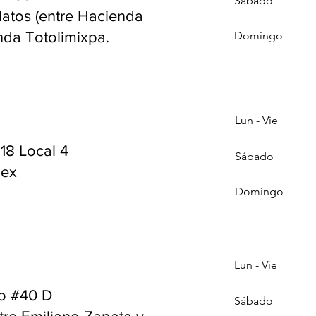
Sábado
latos (entre Hacienda
nda Totolimixpa.
Domingo
Lun - Vie
118 Local 4
Sábado
mex
Domingo
Lun - Vie
vo #40 D
Sábado