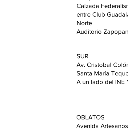
Calzada Federali
entre Club Guadala
Norte
Auditorio Zapopa
SUR
Av. Cristobal Coló
Santa María Teq
A un lado del INE 
OBLATOS
Avenida Artesanos 