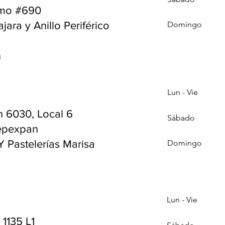
smo #690
jara y Anillo Periférico
Domingo
n
Lun - Vie
n 6030, Local 6
Sábado
uepexpan
Y Pastelerías Marisa
Domingo
Lun - Vie
1135 L1